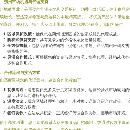
、朔州市场机遇与代理支持
州地处晋北，是重要的能源基地和交通枢纽，消费市场活跃，休闲食品需
续增长。宏达凉果希望与您这样的本地精英携手，将优质产品深入渗透至
的商超、便利店、特产店及线上渠道。针对代理/经销商，我们将提供：
区域保护政策
：确保您在朔州指定区域的独家或优先代理权益。
阶梯式供货支持
：具有竞争力的价格体系及批量优惠。
全方位扶植
：包括品牌宣传物料、促销活动策划、产品知识培训及初
铺货指导等。
灵活合作模式
：可根据您的资金与渠道情况，协商代理、经销或代办
多种合作形式。
、合作流程与接洽方式
们高度重视您的代理意向。建议合作流程如下：
初步沟通
：请您提供更多关于贵方渠道资源、运营经验及市场规划的
息，以便我们进行初步评估。
深度洽谈
：我方区域经理将与您进一步对接，详细介绍合作政策、市
支持及双方权责。
签订协议
：在达成共识后，正式签订代理合作协议，启动市场开拓。
便于高效沟通，您可直接联系宏达凉果食品厂招商部，或通过官方渠道留
。我们期待与您尽快建立联系，共商合作大计。