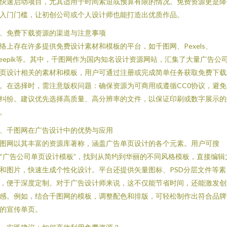
快速启动项目，尤其适用于时间紧迫或预算有限的情况。免费资源更是降
入门门槛，让初创公司或个人设计师也能打造出优质作品。
、免费下载资源的渠道与注意事项
络上存在许多提供免费设计素材和模板的平台，如千图网、Pexels、
reepik等。其中，千图网作为国内知名设计资源网站，汇集了大量广告公
页设计相关的素材和模板，用户可通过注册或完成简单任务获取免费下载
。在选择时，需注意版权问题：确保资源为可商用或遵循CC0协议，避免
纠纷。建议优先选择高质量、高分辨率的文件，以保证印刷或数字展示的
。
、千图网在广告设计中的优势与应用
图网以其丰富的资源库著称，涵盖广告单页设计的各个元素。用户可搜
“广告公司单页设计模板”，找到从简约到华丽的不同风格模板，直接编辑
和图片，快速生成个性化设计。平台还提供矢量图标、PSD分层文件等素
，便于深度定制。对于广告设计师来说，这不仅能节省时间，还能激发创
感。例如，结合千图网的模板，调整配色和排版，可轻松制作出符合品牌
的宣传单页。