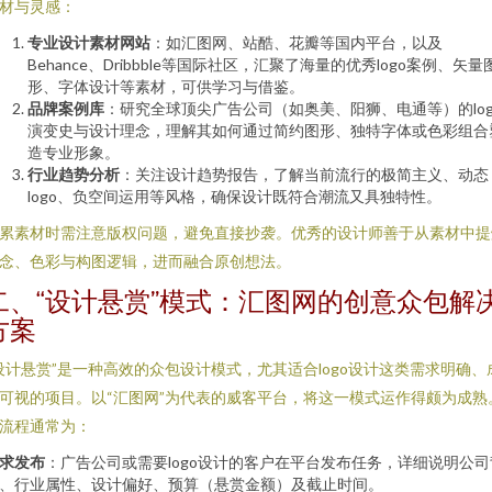
材与灵感：
专业设计素材网站
：如汇图网、站酷、花瓣等国内平台，以及
Behance、Dribbble等国际社区，汇聚了海量的优秀logo案例、矢量
形、字体设计等素材，可供学习与借鉴。
品牌案例库
：研究全球顶尖广告公司（如奥美、阳狮、电通等）的log
演变史与设计理念，理解其如何通过简约图形、独特字体或色彩组合
造专业形象。
行业趋势分析
：关注设计趋势报告，了解当前流行的极简主义、动态
logo、负空间运用等风格，确保设计既符合潮流又具独特性。
累素材时需注意版权问题，避免直接抄袭。优秀的设计师善于从素材中提
念、色彩与构图逻辑，进而融合原创想法。
二、“设计悬赏”模式：汇图网的创意众包解
方案
设计悬赏”是一种高效的众包设计模式，尤其适合logo设计这类需求明确、
可视的项目。以“汇图网”为代表的威客平台，将这一模式运作得颇为成熟
流程通常为：
求发布
：广告公司或需要logo设计的客户在平台发布任务，详细说明公司
、行业属性、设计偏好、预算（悬赏金额）及截止时间。