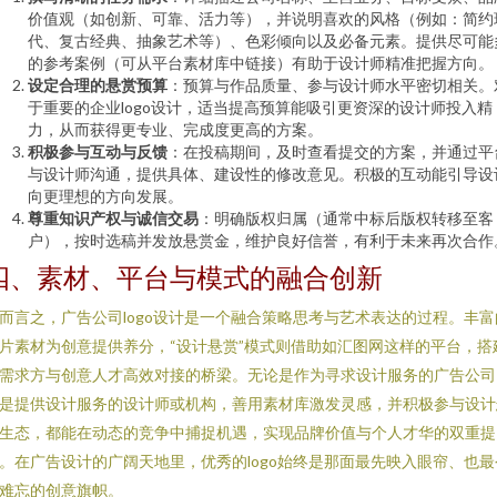
价值观（如创新、可靠、活力等），并说明喜欢的风格（例如：简约
代、复古经典、抽象艺术等）、色彩倾向以及必备元素。提供尽可能
的参考案例（可从平台素材库中链接）有助于设计师精准把握方向。
设定合理的悬赏预算
：预算与作品质量、参与设计师水平密切相关。
于重要的企业logo设计，适当提高预算能吸引更资深的设计师投入精
力，从而获得更专业、完成度更高的方案。
积极参与互动与反馈
：在投稿期间，及时查看提交的方案，并通过平
与设计师沟通，提供具体、建设性的修改意见。积极的互动能引导设
向更理想的方向发展。
尊重知识产权与诚信交易
：明确版权归属（通常中标后版权转移至客
户），按时选稿并发放悬赏金，维护良好信誉，有利于未来再次合作
四、素材、平台与模式的融合创新
而言之，广告公司logo设计是一个融合策略思考与艺术表达的过程。丰富
片素材为创意提供养分，“设计悬赏”模式则借助如汇图网这样的平台，搭
需求方与创意人才高效对接的桥梁。无论是作为寻求设计服务的广告公司
是提供设计服务的设计师或机构，善用素材库激发灵感，并积极参与设计
生态，都能在动态的竞争中捕捉机遇，实现品牌价值与个人才华的双重提
。在广告设计的广阔天地里，优秀的logo始终是那面最先映入眼帘、也最
难忘的创意旗帜。