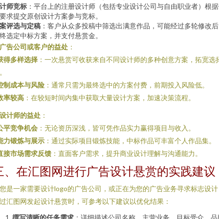
计师竞标
：平台上的注册设计师（包括专业设计公司与自由职业者）根据
要求提交原创设计方案参与竞标。
案评选与定稿
：客户从众多投稿中筛选出满意作品，可能经过多轮修改后
终选定中标方案，并支付悬赏金。
广告公司或客户的益处
：
获得多样选择
：一次悬赏可收获来自不同设计师的多种创意方案，拓宽选
。
控制成本与风险
：通常只需为最终选中的方案付费，前期投入风险低。
效率较高
：在较短时间内集中获取大量设计方案，加速决策流程。
设计师的益处
：
公平竞争机会
：无论资历深浅，皆可凭作品实力赢得项目与收入。
能力锻炼与展示
：通过实际项目锻炼技能，中标作品可丰富个人作品集。
直接市场需求反馈
：直面客户需求，提升商业设计理解与沟通能力。
三、在汇图网进行广告设计悬赏的实践建议
您是一家需要设计logo的广告公司，或正在为您的广告业务寻求标志设计
过汇图网发起设计悬赏时，可参考以下建议以优化结果：
撰写清晰的任务需求
：详细描述公司名称、主营业务、目标受众、品