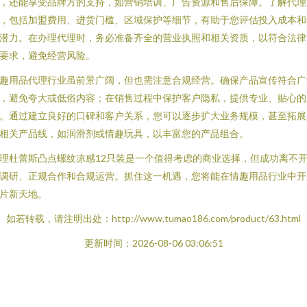
，还能享受品牌方的支持，如营销培训、广告资源和售后保障。了解代理
，包括加盟费用、进货门槛、区域保护等细节，有助于您评估投入成本和
潜力。在办理代理时，务必准备齐全的营业执照和相关资质，以符合法律
要求，避免经营风险。
趣用品代理行业虽前景广阔，但也需注意合规经营。确保产品宣传符合广
，避免夸大或低俗内容；在销售过程中保护客户隐私，提供专业、贴心的
。通过建立良好的口碑和客户关系，您可以逐步扩大业务规模，甚至拓展
相关产品线，如润滑剂或情趣玩具，以丰富您的产品组合。
理杜蕾斯凸点螺纹凉感12只装是一个值得考虑的商业选择，但成功离不
调研、正规合作和合规运营。抓住这一机遇，您将能在情趣用品行业中开
片新天地。
如若转载，请注明出处：http://www.tumao186.com/product/63.html
更新时间：2026-08-06 03:06:51